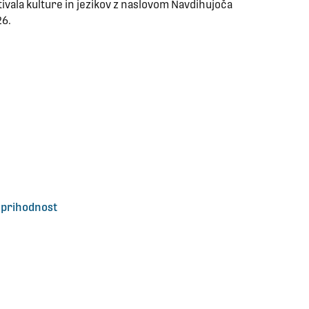
ivala kulture in jezikov z naslovom Navdihujoča
26.
 prihodnost