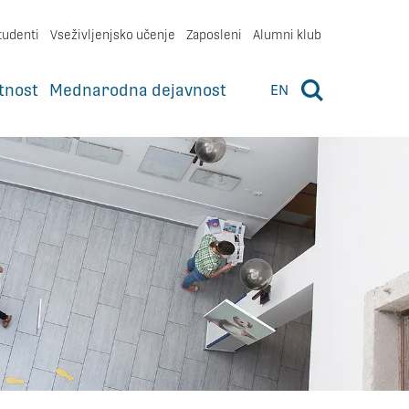
tudenti
Vseživljenjsko učenje
Zaposleni
Alumni klub
tnost
Mednarodna dejavnost
EN