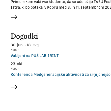
Primorskem vabi vse študente, da se udeležijo T4EU Fest
Istra, ki bo potekal v Kopru med 8. in 11. septembrom 20
več
Dogodki
30. jun. - 18. avg.
Koper
Vabljeni na PUŠ LAB-IRINT
23. okt.
Koper
Konferenca Medgeneracijske aktivnosti za sr(e)čnejšo
več