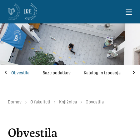
Skoči na vsebino
Obvestila
Baze podatkov
Katalog in izposoja
Ose
Domov
O fakulteti
Knjižnica
Obvestila
Obvestila