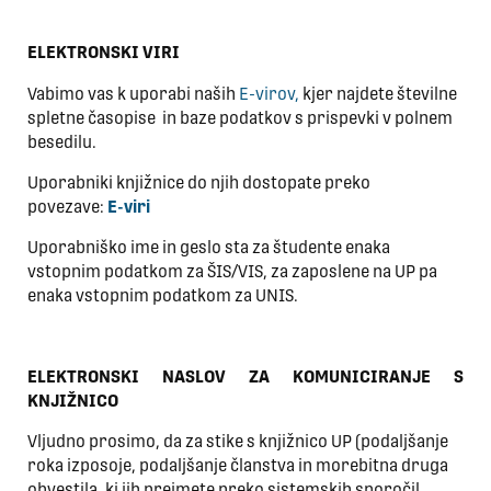
ELEKTRONSKI VIRI
Vabimo vas k uporabi naših
E-virov,
kjer najdete številne
spletne časopise in baze podatkov s prispevki v polnem
besedilu.
Uporabniki knjižnice do njih dostopate preko
povezave:
E-viri
Uporabniško ime in geslo sta za študente enaka
vstopnim podatkom za ŠIS/VIS, za zaposlene na UP pa
enaka vstopnim podatkom za UNIS.
ELEKTRONSKI NASLOV ZA KOMUNICIRANJE S
KNJIŽNICO
Vljudno prosimo, da za stike s knjižnico UP (podaljšanje
roka izposoje, podaljšanje članstva in morebitna druga
obvestila, ki jih prejmete preko sistemskih sporočil