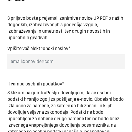
S prijavo boste prejemali zanimive novice UP PEF o naših
dogodkih, izobraževanjih s področja vzgoje,
izobraževanja in umetnosti ter drugih novostih in
uporabnih gradivih.
Vpišite vaš elektronski naslov*
Hramba osebnih podatkov*
S klikom na gumb »Pošlji« dovoljujem, da se osebni
podatki hranijo zgolj za pošiljanje e-novic. Obdelani bodo
izključno za namene, za katere so bili zbrani in ki jih
dovoljuje veljavna zakonodaja. Podatki ne bodo
uporabljeni za nobene druge namene ter ne bodo brez
izrecnega vnaprejšnjega dovoljenja posameznika, na
katerega se osebni podatki nanašajo, posredovani