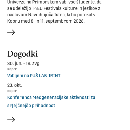
Univerza na Primorskem vabi vse študente, da
se udeležijo T4EU Festivala kulture in jezikov z
naslovom Navdihujoča Istra, ki bo potekal v
Kopru med 8. in 11. septembrom 2026.
več
Dogodki
30. jun. - 18. avg.
Koper
Vabljeni na PUŠ LAB-IRINT
23. okt.
Koper
Konferenca Medgeneracijske aktivnosti za
sr(e)čnejšo prihodnost
več