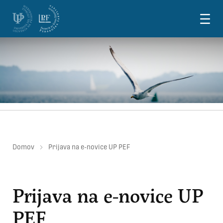
Skoči na vsebino
Domov
Prijava na e-novice UP PEF
Prijava na e-novice UP
PEF