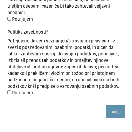
tretjim osebam, razen če bi tako zahtevali veljavni
predpisi.
Potrjujem
Politika zasebnosti*
Potrjujem, da sem seznanjen/a s svojimi pravicami v
zvezi s posredovanimi osebnimi podatki, in sicer da
lahko: zahtevam dostop do svojih podatkov, popravek,
izbris ali prenos teh podatkov in omejitev njihove
obdelave ali podam ugovor zoper obdelavo; privolitev
kadarkoli prekličem; vložim pritožbo pri pristojnem
nadzornem organu, če menim, da upravljavec osebnih
podatkov krši predpise o varovanju osebnih podatkov.
Potrjujem
pošlji