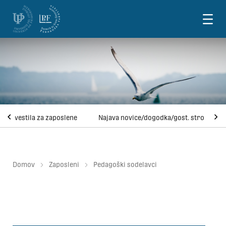
Skoči na vsebino
Obvestila za zaposlene
Najava novice/dogodka/gost. strok.
Domov
Zaposleni
Pedagoški sodelavci