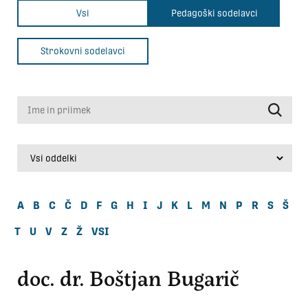
Vsi
Pedagoški sodelavci
Strokovni sodelavci
Ime in priimek
A
B
C
Č
D
F
G
H
I
J
K
L
M
N
P
R
S
Š
T
U
V
Z
Ž
VSI
doc. dr. Boštjan Bugarič