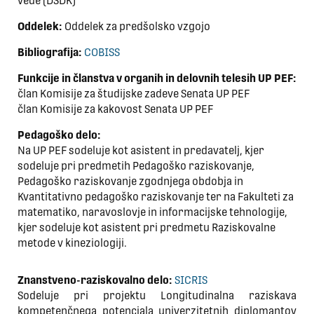
vede (DŠDK)
Oddelek:
Oddelek za predšolsko vzgojo
Bibliografija:
COBISS
Funkcije in članstva v organih in delovnih telesih UP PEF:
član Komisije za študijske zadeve Senata UP PEF
član Komisije za kakovost Senata UP PEF
Pedagoško delo:
Na UP PEF sodeluje kot asistent in predavatelj, kjer
sodeluje pri predmetih Pedagoško raziskovanje,
Pedagoško raziskovanje zgodnjega obdobja in
Kvantitativno pedagoško raziskovanje ter na Fakulteti za
matematiko, naravoslovje in informacijske tehnologije,
kjer sodeluje kot asistent pri predmetu Raziskovalne
metode v kineziologiji.
Znanstveno-raziskovalno delo:
SICRIS
Sodeluje pri projektu Longitudinalna raziskava
kompetenčnega potenciala univerzitetnih diplomantov