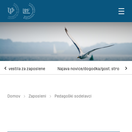
Skoči na vsebino
Obvestila za zaposlene
Najava novice/dogodka/gost. strok.
Domov
Zaposleni
Pedagoški sodelavci