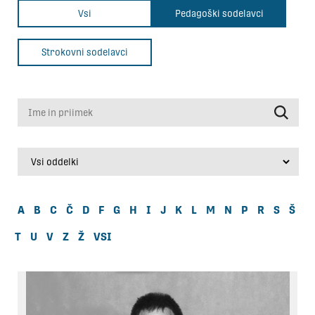
Vsi
Pedagoški sodelavci
Strokovni sodelavci
Ime in priimek
A
B
C
Č
D
F
G
H
I
J
K
L
M
N
P
R
S
Š
T
U
V
Z
Ž
VSI