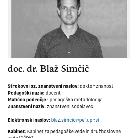
doc. dr. Blaž Simčič
Strokovni oz. znanstveni naslov:
doktor znanosti
Pedagoški naziv:
docent
Matično področje :
pedagoška metodologija
Znanstveni naziv:
znanstveni sodelavec
Elektronski naslov:
blaz.simcic@pef.upr.si
Kabinet:
Kabinet za pedagoške vede in družboslovne