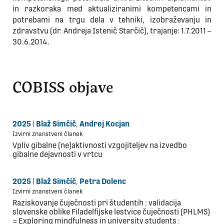
in razkoraka med aktualiziranimi kompetencami in
potrebami na trgu dela v tehniki, izobraževanju in
zdravstvu (dr. Andreja Istenič Starčič), trajanje: 1.7.2011 –
30.6.2014.
COBISS objave
2025
|
Blaž Simčič
,
Andrej Kocjan
Izvirni znanstveni članek
Vpliv gibalne (ne)aktivnosti vzgojiteljev na izvedbo
gibalne dejavnosti v vrtcu
2025
|
Blaž Simčič
,
Petra Dolenc
Izvirni znanstveni članek
Raziskovanje čuječnosti pri študentih : validacija
slovenske oblike Filadelfijske lestvice čuječnosti (PHLMS)
= Exploring mindfulness in university students :