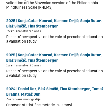
validation of the Slovenian version of the Philadelphia
Mindfulness Scale (PHLMS)
2025
|
Sonja Čotar Konrad
,
Karmen Drljić
,
Sonja Rutar
,
Blaž Simčič
,
Tina Štemberger
Izvirni znanstveni članek
Parents’ perspective on the role of preschool education :
a validation study
2025
|
Sonja Čotar Konrad
,
Karmen Drljić
,
Sonja Rutar
,
Blaž Simčič
,
Tina Štemberger
Izvirni znanstveni članek
Parents’ perspective on the role of preschool education :
a validation study
2024
|
Daniel Doz
,
Blaž Simčič
,
Tina Štemberger
,
Tomaž
Bratina
,
Matjaž Duh
Znanstvena monografija
Osnovne statistične metode in Jamovi