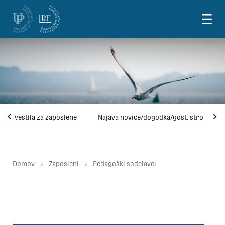
Skoči na vsebino
Obvestila za zaposlene
Najava novice/dogodka/gost. strok.
Domov
Zaposleni
Pedagoški sodelavci