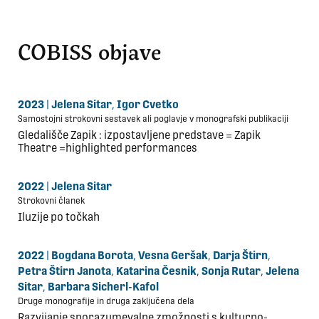
COBISS objave
2023
|
Jelena Sitar
,
Igor Cvetko
Samostojni strokovni sestavek ali poglavje v monografski publikaciji
Gledališče Zapik : izpostavljene predstave = Zapik
Theatre =highlighted performances
2022
|
Jelena Sitar
Strokovni članek
Iluzije po točkah
2022
|
Bogdana Borota
,
Vesna Geršak
,
Darja Štirn
,
Petra Štirn Janota
,
Katarina Česnik
,
Sonja Rutar
,
Jelena
Sitar
,
Barbara Sicherl-Kafol
Druge monografije in druga zaključena dela
Razvijanje sporazumevalne zmožnosti s kulturno-