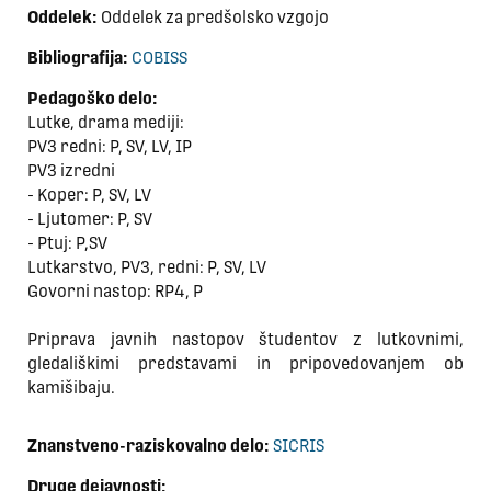
Oddelek:
Oddelek za predšolsko vzgojo
Bibliografija:
COBISS
Pedagoško delo:
Lutke, drama mediji:
PV3 redni: P, SV, LV, IP
PV3 izredni
- Koper: P, SV, LV
- Ljutomer: P, SV
- Ptuj: P,SV
Lutkarstvo, PV3, redni: P, SV, LV
Govorni nastop: RP4, P
Priprava javnih nastopov študentov z lutkovnimi,
gledališkimi predstavami in pripovedovanjem ob
kamišibaju.
Znanstveno-raziskovalno delo:
SICRIS
Druge dejavnosti: