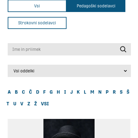
Vsi
Pedagoški sodelavci
Strokovni sodelavci
Ime in priimek
A
B
C
Č
D
F
G
H
I
J
K
L
M
N
P
R
S
Š
T
U
V
Z
Ž
VSI