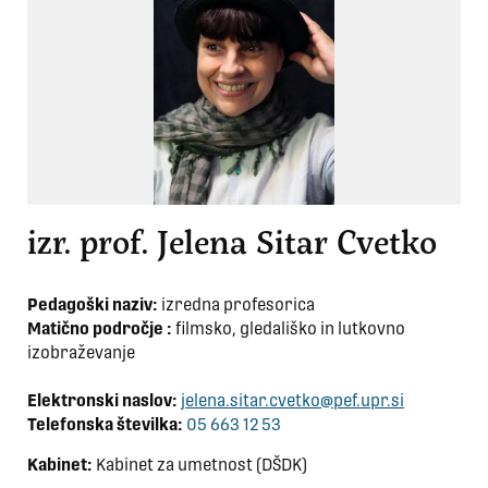
izr. prof. Jelena Sitar Cvetko
Pedagoški naziv:
izredna profesorica
Matično področje :
filmsko, gledališko in lutkovno
izobraževanje
Elektronski naslov:
jelena.sitar.cvetko@pef.upr.si
Telefonska številka:
05 663 12 53
Kabinet:
Kabinet za umetnost (DŠDK)