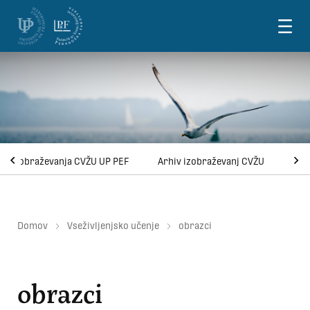
Skoči na vsebino
na izobraževanja CVŽU UP PEF
Arhiv izobraževanj CVŽU
Domov
Vseživljenjsko učenje
obrazci
obrazci