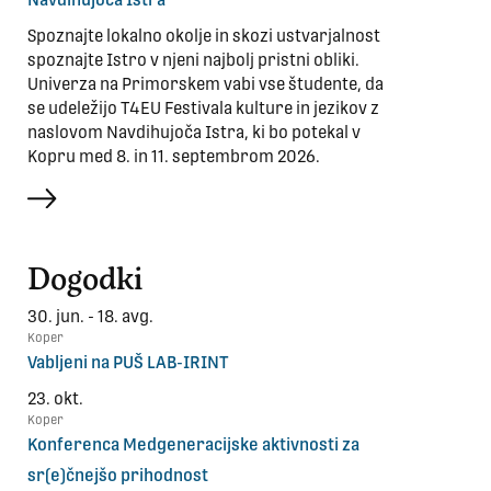
Navdihujoča Istra
Spoznajte lokalno okolje in skozi ustvarjalnost
spoznajte Istro v njeni najbolj pristni obliki.
Univerza na Primorskem vabi vse študente, da
se udeležijo T4EU Festivala kulture in jezikov z
naslovom Navdihujoča Istra, ki bo potekal v
Kopru med 8. in 11. septembrom 2026.
več
Dogodki
30. jun. - 18. avg.
Koper
Vabljeni na PUŠ LAB-IRINT
23. okt.
Koper
Konferenca Medgeneracijske aktivnosti za
sr(e)čnejšo prihodnost