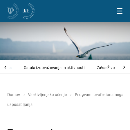
Skoči na vsebino
ljanja
Ostala izobraževanja in aktivnosti
ZaVseŽivo
A
Domov
Vseživljenjsko učenje
Programi profesionalnega
usposabljanja