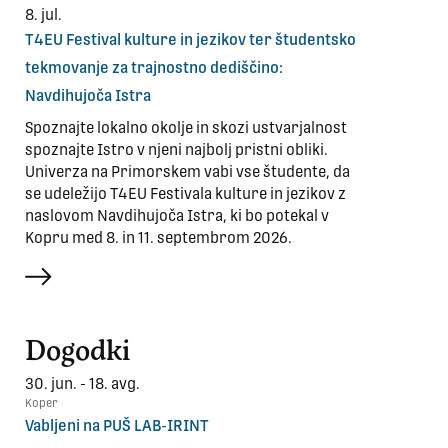
8. jul.
T4EU Festival kulture in jezikov ter študentsko
tekmovanje za trajnostno dediščino:
Navdihujoča Istra
Spoznajte lokalno okolje in skozi ustvarjalnost
spoznajte Istro v njeni najbolj pristni obliki.
Univerza na Primorskem vabi vse študente, da
se udeležijo T4EU Festivala kulture in jezikov z
naslovom Navdihujoča Istra, ki bo potekal v
Kopru med 8. in 11. septembrom 2026.
več
Dogodki
30. jun. - 18. avg.
Koper
Vabljeni na PUŠ LAB-IRINT