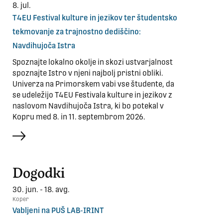
8. jul.
T4EU Festival kulture in jezikov ter študentsko
tekmovanje za trajnostno dediščino:
Navdihujoča Istra
Spoznajte lokalno okolje in skozi ustvarjalnost
spoznajte Istro v njeni najbolj pristni obliki.
Univerza na Primorskem vabi vse študente, da
se udeležijo T4EU Festivala kulture in jezikov z
naslovom Navdihujoča Istra, ki bo potekal v
Kopru med 8. in 11. septembrom 2026.
več
Dogodki
30. jun. - 18. avg.
Koper
Vabljeni na PUŠ LAB-IRINT