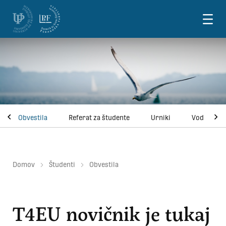
Skoči na vsebino
Obvestila
Referat za študente
Urniki
Vodnik za 
Domov
Študenti
Obvestila
T4EU novičnik je tukaj