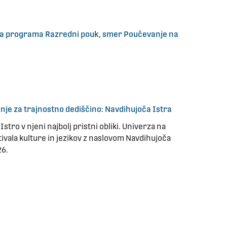
kega programa Razredni pouk, smer Poučevanje na
anje za trajnostno dediščino: Navdihujoča Istra
stro v njeni najbolj pristni obliki. Univerza na
ivala kulture in jezikov z naslovom Navdihujoča
26.