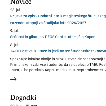
Novice
23. jul.
Prijava za vpis v Dodatni letnik magistrskega študijs
razredni stopnji za študijsko leto 2026/2027
9. jul.
Srčnost in gibanje v DEOS Centru starejših Koper
8. jul.
T4EU Festival kulture in jezikov ter študentsko tekmov
Spoznajte lokalno okolje in skozi ustvarjalnost spoznajte I
Primorskem vabi vse študente, da se udeležijo T4EU Fest
Istra, ki bo potekal v Kopru med 8. in 11. septembrom 20
več
Dogodki
30. jun. - 18. avg.