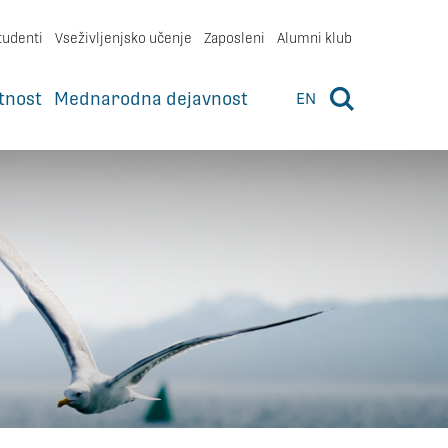
tudenti
Vseživljenjsko učenje
Zaposleni
Alumni klub
tnost
Mednarodna dejavnost
EN