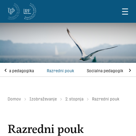
Skoči na vsebino
uzivna pedagogika
Razredni pouk
Socialna pedagogika
Domov
Izobraževanje
2. stopnja
Razredni pouk
Razredni pouk