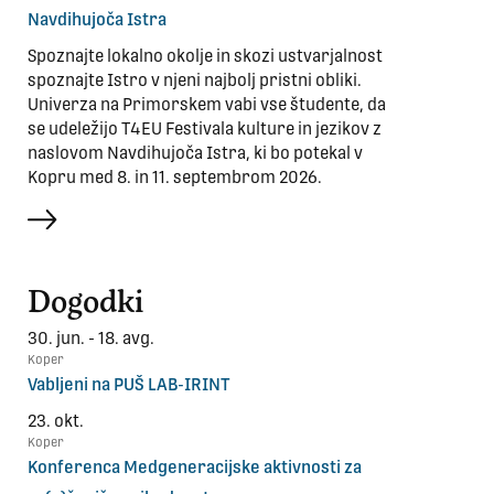
Navdihujoča Istra
Spoznajte lokalno okolje in skozi ustvarjalnost
spoznajte Istro v njeni najbolj pristni obliki.
Univerza na Primorskem vabi vse študente, da
se udeležijo T4EU Festivala kulture in jezikov z
naslovom Navdihujoča Istra, ki bo potekal v
Kopru med 8. in 11. septembrom 2026.
več
Dogodki
30. jun. - 18. avg.
Koper
Vabljeni na PUŠ LAB-IRINT
23. okt.
Koper
Konferenca Medgeneracijske aktivnosti za