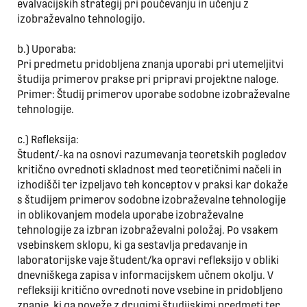
evalvacijskih strategij pri poučevanju in učenju z
izobraževalno tehnologijo.
b.) Uporaba:
Pri predmetu pridobljena znanja uporabi pri utemeljitvi
študija primerov prakse pri pripravi projektne naloge.
Primer: Študij primerov uporabe sodobne izobraževalne
tehnologije.
c.) Refleksija:
Študent/-ka na osnovi razumevanja teoretskih pogledov
kritično ovrednoti skladnost med teoretičnimi načeli in
izhodišči ter izpeljavo teh konceptov v praksi kar dokaže
s študijem primerov sodobne izobraževalne tehnologije
in oblikovanjem modela uporabe izobraževalne
tehnologije za izbran izobraževalni položaj. Po vsakem
vsebinskem sklopu, ki ga sestavlja predavanje in
laboratorijske vaje študent/ka opravi refleksijo v obliki
dnevniškega zapisa v informacijskem učnem okolju. V
refleksiji kritično ovrednoti nove vsebine in pridobljeno
znanje, ki ga poveže z drugimi študijskimi predmeti ter