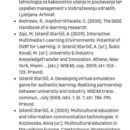
tehnologija za kakovostno učenje in poučevanje ter
uspešen management v izobraževanju odraslih.
Ljubljana: Arhinet.
Andrews, R., Haythornthwaite, C. (2008). The SAGE
Handbook of e-learning research.
Zajc, M, Istenič Starčič, A. (2009). Interactive
Multimedia t-Learning Environments: Potential of
DVBT for Learning. V: Istenič Starčič, A. (ur.), Šubic
Kovač, M. (ur.). University & Industry
KnowledgeTransfer and Innovation. Athens; New
York; Miami ... [etc.]: WSEAS, cop. 2009, str. 103 -
123. Prevod.
Istenič Starčič, A. Developing virtual simulation
game for authentic learning: Realizing partnership
between university and industry. WSEAS trans.
commun., July 2008, letn. 7, št. 7, str. 786-795.
Prevod.
Istenič Starčič, A. (2003). Multicultural education
and information-communication technologies. V:
Kozlowska, Anna (ur.). Multicultural education in
the unifying Europe. Częstochowa: Wydawnictwo