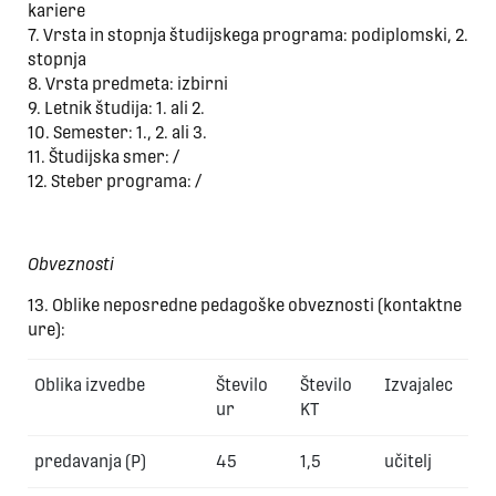
kariere
7. Vrsta in stopnja študijskega programa: podiplomski, 2.
stopnja
8. Vrsta predmeta: izbirni
9. Letnik študija: 1. ali 2.
10. Semester: 1., 2. ali 3.
11. Študijska smer: /
12. Steber programa: /
Obveznosti
13. Oblike neposredne pedagoške obveznosti (kontaktne
ure):
Oblika izvedbe
Število
Število
Izvajalec
ur
KT
predavanja (P)
45
1,5
učitelj