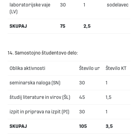
laboratorijske vaje
30
1
sodelavec
(LV)
SKUPAJ
75
2,5
14. Samostojno študentovo delo:
Oblika aktivnosti
Število ur
Število KT
seminarska naloga (SN)
30
1
študij literature in virov (ŠL)
45
1,5
izpit in priprava na izpit (PI)
30
1
SKUPAJ
105
3,5