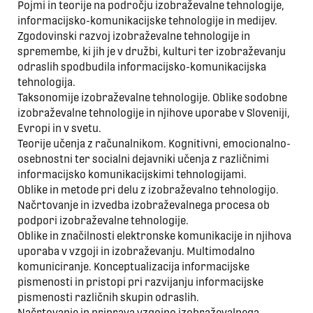
Pojmi in teorije na področju izobraževalne tehnologije,
informacijsko-komunikacijske tehnologije in medijev.
Zgodovinski razvoj izobraževalne tehnologije in
spremembe, ki jih je v družbi, kulturi ter izobraževanju
odraslih spodbudila informacijsko-komunikacijska
tehnologija.
Taksonomije izobraževalne tehnologije. Oblike sodobne
izobraževalne tehnologije in njihove uporabe v Sloveniji,
Evropi in v svetu.
Teorije učenja z računalnikom. Kognitivni, emocionalno-
osebnostni ter socialni dejavniki učenja z različnimi
informacijsko komunikacijskimi tehnologijami.
Oblike in metode pri delu z izobraževalno tehnologijo.
Načrtovanje in izvedba izobraževalnega procesa ob
podpori izobraževalne tehnologije.
Oblike in značilnosti elektronske komunikacije in njihova
uporaba v vzgoji in izobraževanju. Multimodalno
komuniciranje. Konceptualizacija informacijske
pismenosti in pristopi pri razvijanju informacijske
pismenosti različnih skupin odraslih.
Načrtovanje in priprava vzgojno izobraževalnega