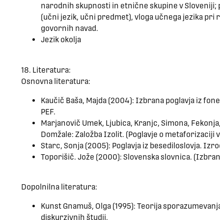
narodnih skupnosti in etnične skupine v Sloveniji;
(učni jezik, učni predmet), vloga učnega jezika pri 
govornih navad.
Jezik okolja
18. Literatura:
Osnovna literatura:
Kaučič Baša, Majda (2004): Izbrana poglavja iz fone
PEF.
Marjanovič Umek, Ljubica, Kranjc, Simona, Fekonja,
Domžale: Založba Izolit. (Poglavje o metaforizaciji
Starc, Sonja (2005): Poglavja iz besediloslovja. Izr
Toporišič. Jože (2000): Slovenska slovnica. (Izbran
Dopolnilna literatura:
Kunst Gnamuš, Olga (1995): Teorija sporazumevanja.
diskurzivnih študij.