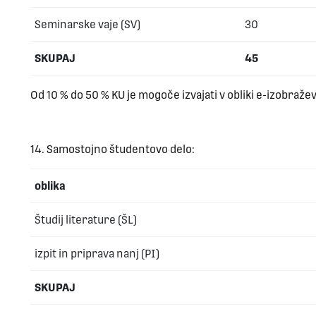
Seminarske vaje (SV)
30
SKUPAJ
45
Od 10 % do 50 % KU je mogoče izvajati v obliki e-izobraže
14. Samostojno študentovo delo:
oblika
Študij literature (ŠL)
izpit in priprava nanj (PI)
SKUPAJ