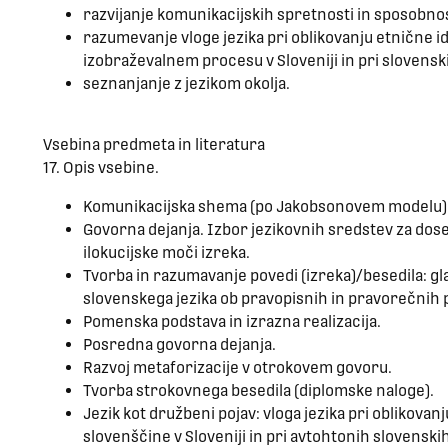
razvijanje komunikacijskih spretnosti in sposobnos
razumevanje vloge jezika pri oblikovanju etnične i
izobraževalnem procesu v Sloveniji in pri slovens
seznanjanje z jezikom okolja.
Vsebina predmeta in literatura
17. Opis vsebine.
Komunikacijska shema (po Jakobsonovem modelu)
Govorna dejanja. Izbor jezikovnih sredstev za dos
ilokucijske moči izreka.
Tvorba in razumavanje povedi (izreka)/besedila: gl
slovenskega jezika ob pravopisnih in pravorečnih p
Pomenska podstava in izrazna realizacija.
Posredna govorna dejanja.
Razvoj metaforizacije v otrokovem govoru.
Tvorba strokovnega besedila (diplomske naloge).
Jezik kot družbeni pojav: vloga jezika pri oblikovan
slovenščine v Sloveniji in pri avtohtonih slovensk