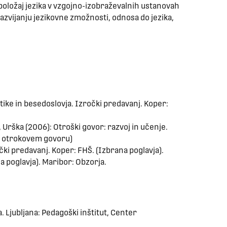
 položaj jezika v vzgojno-izobraževalnih ustanovah
razvijanju jezikovne zmožnosti, odnosa do jezika,
tike in besedoslovja. Izročki predavanj. Koper:
 Urška (2006): Otroški govor: razvoj in učenje.
 v otrokovem govoru)
očki predavanj. Koper: FHŠ. (Izbrana poglavja).
a poglavja). Maribor: Obzorja.
 Ljubljana: Pedagoški inštitut, Center