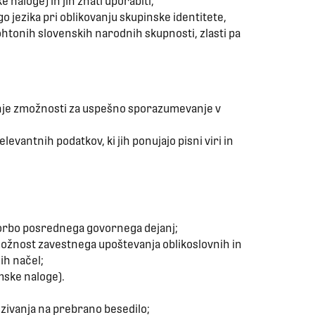
 naloge) in jih znati uporabiti,
go jezika pri oblikovanju skupinske identitete,
tohtonih slovenskih narodnih skupnosti, zlasti pa
anje zmožnosti za uspešno sporazumevanje v
levantnih podatkov, ki jih ponujajo pisni viri in
vorbo posrednega govornega dejanj;
možnost zavestnega upoštevanja oblikoslovnih in
ih načel;
mske naloge).
zivanja na prebrano besedilo;