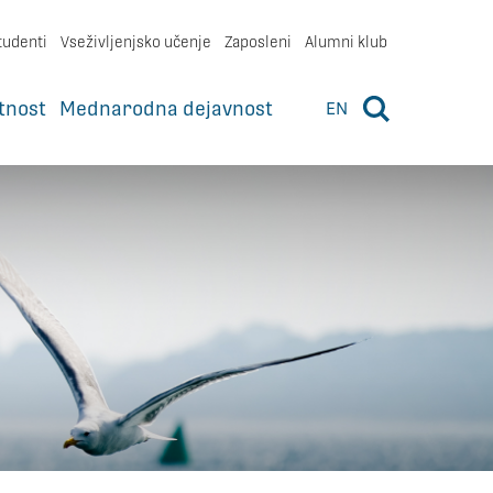
tudenti
Vseživljenjsko učenje
Zaposleni
Alumni klub
tnost
Mednarodna dejavnost
EN