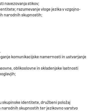
ti navezovanja stikov;
dentitete; razumevanje vloge jezika v vzgojno-
kih narodnih skupnostih;
.
eganje komunikacijske namernosti in ustvarjanje
asovne, oblikoslovne in skladenjske lastnosti
oglavjih;
ju skupinske identitete, družbeni položaj
ih narodnih skupnostih ter jezikovno varstvo