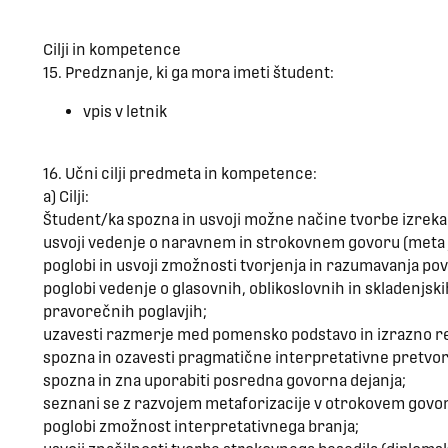
Cilji in kompetence
15. Predznanje, ki ga mora imeti študent:
vpis v letnik
16. Učni cilji predmeta in kompetence:
a) Cilji:
Študent/ka spozna in usvoji možne načine tvorbe izreka in
usvoji vedenje o naravnem in strokovnem govoru (meta j
poglobi in usvoji zmožnosti tvorjenja in razumavanja pov
poglobi vedenje o glasovnih, oblikoslovnih in skladenjski
pravorečnih poglavjih;
uzavesti razmerje med pomensko podstavo in izrazno rea
spozna in ozavesti pragmatične interpretativne pretvo
spozna in zna uporabiti posredna govorna dejanja;
seznani se z razvojem metaforizacije v otrokovem govor
poglobi zmožnost interpretativnega branja;