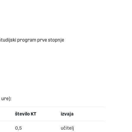
 študijski program prve stopnje
 ure):
število KT
izvaja
0,5
učitelj