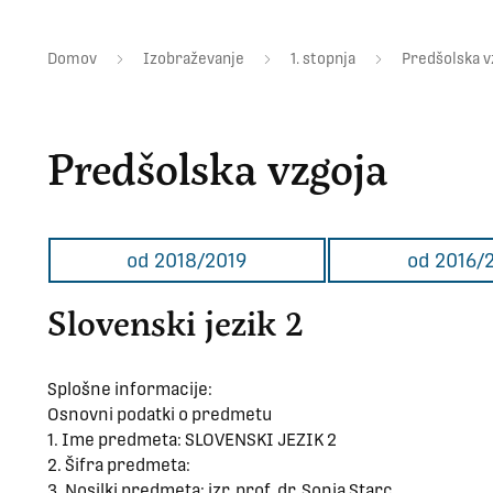
Domov
Izobraževanje
1. stopnja
Predšolska v
Predšolska vzgoja
od 2018/2019
od 2016/
Slovenski jezik 2
Splošne informacije:
Osnovni podatki o predmetu
1. Ime predmeta: SLOVENSKI JEZIK 2
2. Šifra predmeta:
3. Nosilki predmeta: izr. prof. dr. Sonja Starc