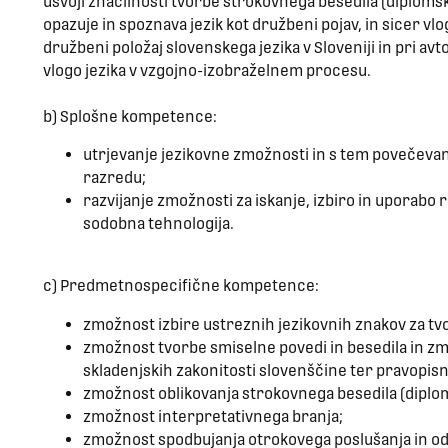
usvoji značilnosti tvorbe strokovnega besedila (diplomske
opazuje in spoznava jezik kot družbeni pojav, in sicer vlo
družbeni položaj slovenskega jezika v Sloveniji in pri av
vlogo jezika v vzgojno-izobraželnem procesu.
b) Splošne kompetence:
utrjevanje jezikovne zmožnosti in s tem povečev
razredu;
razvijanje zmožnosti za iskanje, izbiro in uporabo re
sodobna tehnologija.
c) Predmetnospecifične kompetence:
zmožnost izbire ustreznih jezikovnih znakov za t
zmožnost tvorbe smiselne povedi in besedila in z
skladenjskih zakonitosti slovenščine ter pravopisn
zmožnost oblikovanja strokovnega besedila (diplo
zmožnost interpretativnega branja;
zmožnost spodbujanja otrokovega poslušanja in od