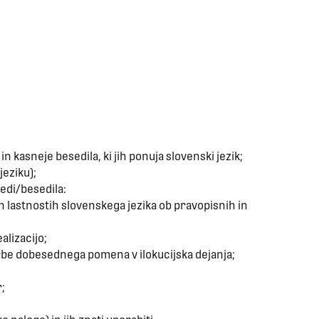
 kasneje besedila, ki jih ponuja slovenski jezik;
eziku);
edi/besedila:
h lastnostih slovenskega jezika ob pravopisnih in
lizacijo;
rbe dobesednega pomena v ilokucijska dejanja;
;