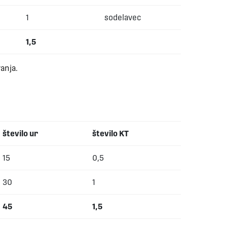
1
sodelavec
1,5
vanja.
število ur
število KT
15
0,5
30
1
45
1,5