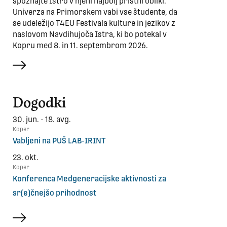
spoznajte Istro v njeni najbolj pristni obliki.
Univerza na Primorskem vabi vse študente, da
se udeležijo T4EU Festivala kulture in jezikov z
naslovom Navdihujoča Istra, ki bo potekal v
Kopru med 8. in 11. septembrom 2026.
več
Dogodki
30. jun. - 18. avg.
Koper
Vabljeni na PUŠ LAB-IRINT
23. okt.
Koper
Konferenca Medgeneracijske aktivnosti za
sr(e)čnejšo prihodnost
več