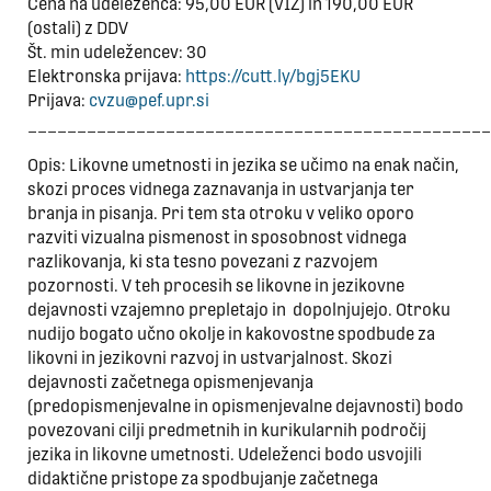
Cena na udeleženca: 95,00 EUR (VIZ) in 190,00 EUR
(ostali) z DDV
Št. min udeležencev: 30
Elektronska prijava:
https://cutt.ly/bgj5EKU
Prijava:
cvzu@pef.upr.si
_______________________________________________
Opis: Likovne umetnosti in jezika se učimo na enak način,
skozi proces vidnega zaznavanja in ustvarjanja ter
branja in pisanja. Pri tem sta otroku v veliko oporo
razviti vizualna pismenost in sposobnost vidnega
razlikovanja, ki sta tesno povezani z razvojem
pozornosti. V teh procesih se likovne in jezikovne
dejavnosti vzajemno prepletajo in dopolnjujejo. Otroku
nudijo bogato učno okolje in kakovostne spodbude za
likovni in jezikovni razvoj in ustvarjalnost. Skozi
dejavnosti začetnega opismenjevanja
(predopismenjevalne in opismenjevalne dejavnosti) bodo
povezovani cilji predmetnih in kurikularnih področij
jezika in likovne umetnosti. Udeleženci bodo usvojili
didaktične pristope za spodbujanje začetnega