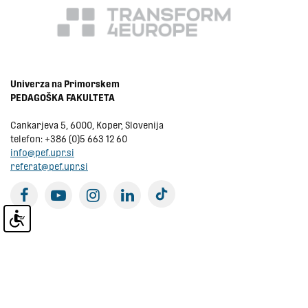
Univerza na Primorskem
PEDAGOŠKA FAKULTETA
Cankarjeva 5, 6000, Koper, Slovenija
telefon:
+386 (0)5 663 12 60
info@pef.upr.si
referat@pef.upr.si
tiktok
facebook
youtube
instagram
linkedin
Prijava na e-novice
Virtualni sprehod