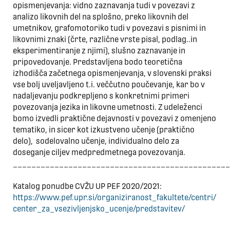
opismenjevanja: vidno zaznavanja tudi v povezavi z
analizo likovnih del na splošno, preko likovnih del
umetnikov, grafomotoriko tudi v povezavi s pisnimi in
likovnimi znaki (črte, različne vrste pisal, podlag..in
eksperimentiranje z njimi), slušno zaznavanje in
pripovedovanje. Predstavljena bodo teoretična
izhodišča začetnega opismenjevanja, v slovenski praksi
vse bolj uveljavljeno t.i. veččutno poučevanje, kar bo v
nadaljevanju podkrepljeno s konkretnimi primeri
povezovanja jezika in likovne umetnosti. Z udeleženci
bomo izvedli praktične dejavnosti v povezavi z omenjeno
tematiko, in sicer kot izkustveno učenje (praktično
delo), sodelovalno učenje, individualno delo za
doseganje ciljev medpredmetnega povezovanja.
_______________________________________________
Katalog ponudbe CVŽU UP PEF 2020/2021:
https://www.pef.upr.si/organiziranost_fakultete/centri/
center_za_vsezivljenjsko_ucenje/predstavitev/