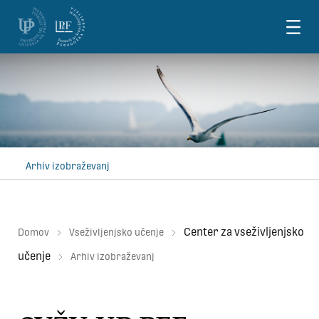
Skoči na vsebino
Arhiv izobraževanj
Center za vseživljenjsko
Domov
Vseživljenjsko učenje
učenje
Arhiv izobraževanj