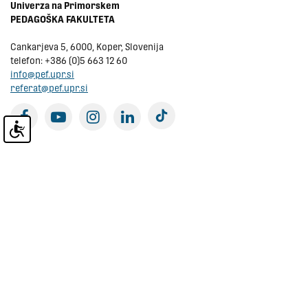
Univerza na Primorskem
PEDAGOŠKA FAKULTETA
Cankarjeva 5, 6000, Koper, Slovenija
telefon:
+386 (0)5 663 12 60
info@pef.upr.si
referat@pef.upr.si
tiktok
facebook
youtube
instagram
linkedin
Prijava na e-novice
Virtualni sprehod