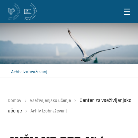
Skoči na vsebino
Arhiv izobraževanj
Center za vseživljenjsko
Domov
Vseživljenjsko učenje
učenje
Arhiv izobraževanj