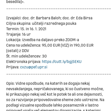
besedila)«.
_______________________________________________
Izvajalci: doc. dr. Barbara Baloh; doc. dr. Eda Birsa
Ciljna skupina: učitelji razrednega pouka
Termin: 15. in 16. 1. 2021
Trajanje: 16 ur
Lokacija: izvedba na daljavo preko ZOOM-a
Cena na udeleženca: 95,00 EUR (VIZ) in 190,00 EUR
(ostali) z DDV
Št. min udeležencev: 30
Elektronska prijava:
https://cutt.ly/bgj5EKU
Prijava:
cvzu@pef.upr.si
_______________________________________________
Opis: Vidne spodbude, na katerih se dogaja nekaj
nevsakdanjega, nepričakovanega, ki so čustveno močne,
ki prikazujejo nekaj več kot le potek te ali one dejavnosti,
so za razvijanje pripovedovalne sheme zelo ustrezne. Na
podlagi vizualne spodbude lahko posameznik v lastno
pripoved vnaša več elementov dinamizacije, s katerimi