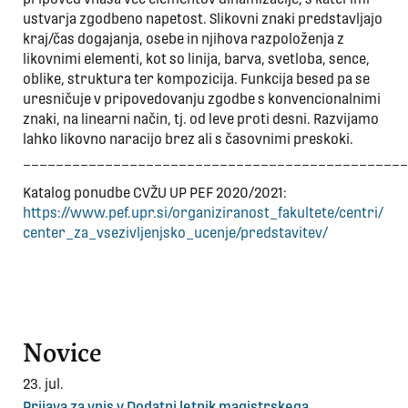
ustvarja zgodbeno napetost. Slikovni znaki predstavljajo
kraj/čas dogajanja, osebe in njihova razpoloženja z
likovnimi elementi, kot so linija, barva, svetloba, sence,
oblike, struktura ter kompozicija. Funkcija besed pa se
uresničuje v pripovedovanju zgodbe s konvencionalnimi
znaki, na linearni način, tj. od leve proti desni. Razvijamo
lahko likovno naracijo brez ali s časovnimi preskoki.
_______________________________________________
Katalog ponudbe CVŽU UP PEF 2020/2021:
https://www.pef.upr.si/organiziranost_fakultete/centri/
center_za_vsezivljenjsko_ucenje/predstavitev/
Novice
23. jul.
Prijava za vpis v Dodatni letnik magistrskega