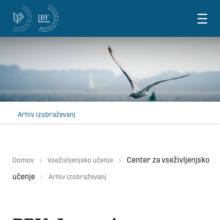
Skoči na vsebino
Arhiv izobraževanj
Center za vseživljenjsko
Domov
Vseživljenjsko učenje
učenje
Arhiv izobraževanj