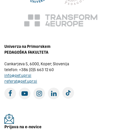
Univerza na Primorskem
PEDAGOŠKA FAKULTETA
Cankarjeva 5, 6000, Koper, Slovenija
telefon:
+386 (0)5 663 12 60
info@pef.upr.si
referat@pef.upr.si
tiktok
facebook
youtube
instagram
linkedin
Prijava na e-novice