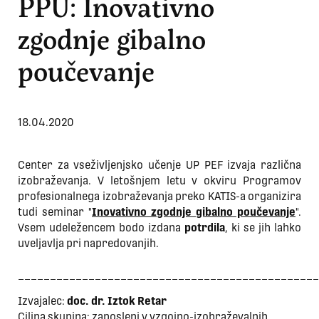
PPU: Inovativno
zgodnje gibalno
poučevanje
18.04.2020
Center za vseživljenjsko učenje UP PEF izvaja različna
izobraževanja. V letošnjem letu v okviru Programov
profesionalnega izobraževanja preko KATIS-a organizira
tudi seminar "
Inovativno zgodnje gibalno poučevanje
".
Vsem udeležencem bodo izdana
potrdila
, ki se jih lahko
uveljavlja pri napredovanjih.
_______________________________________________
Izvajalec:
doc. dr. Iztok Retar
Ciljna skupina: zaposleni v vzgojno-izobraževalnih