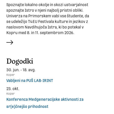
Spoznajte lokalno okolje in skozi ustvarjalnost
spoznajte Istro v njeni najbolj pristni obliki.
Univerza na Primorskem vabi vse študente, da
se udeležijo T4EU Festivala kulture in jezikov z
naslovom Navdihujoča Istra, ki bo potekal v
Kopru med 8. in 11. septembrom 2026.
več
Dogodki
30. jun. - 18. avg.
Koper
Vabljeni na PUŠ LAB-IRINT
23. okt.
Koper
Konferenca Medgeneracijske aktivnosti za
sr(e)čnejšo prihodnost