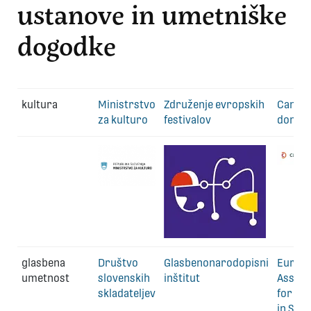
ustanove in umetniške
dogodke
kultura
Ministrstvo
Združenje evropskih
Cankar
za kulturo
festivalov
dom
glasbena
Društvo
Glasbenonarodopisni
Europ
umetnost
slovenskih
inštitut
Associ
skladateljev
for Mu
in Sch