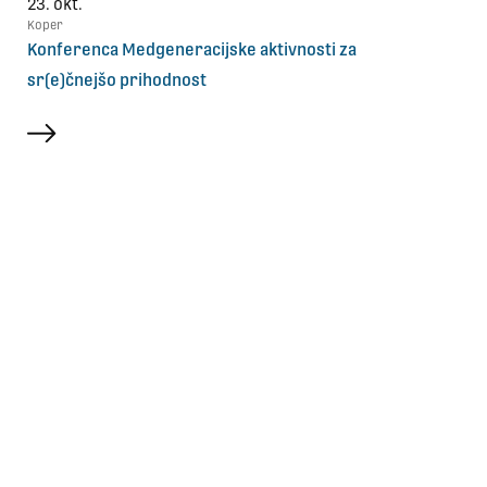
23. okt.
Koper
Konferenca Medgeneracijske aktivnosti za
sr(e)čnejšo prihodnost
več