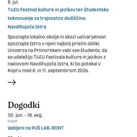
8. jul.
T4EU Festival kulture in jezikov ter študentsko
tekmovanje za trajnostno dediščino:
Navdihujoča Istra
Spoznajte lokalno okolje in skozi ustvarjalnost
spoznajte Istro v njeni najbolj pristni obliki.
Univerza na Primorskem vabi vse študente, da
se udeležijo T4EU Festivala kulture in jezikov z
naslovom Navdihujoča Istra, ki bo potekal v
Kopru med 8. in 11. septembrom 2026.
več
Dogodki
30. jun. - 18. avg.
Koper
Vabljeni na PUŠ LAB-IRINT