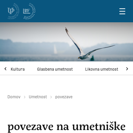
Skoči na vsebino
Kultura
Glasbena umetnost
Likovna umetnost
U
Domov
Umetnost
povezave
povezave na umetniške