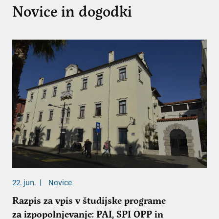
Novice in dogodki
22. jun.
|
Novice
18. 
Razpis za vpis v študijske programe
Ak
za izpopolnjevanje: PAI, SPI OPP in
pr