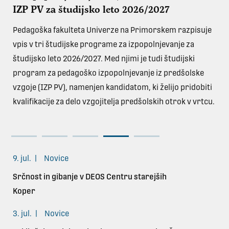
IZP PV za študijsko leto 2026/2027
35.
vno
Pedagoška fakulteta Univerze na Primorskem razpisuje
pre
vpis v tri študijske programe za izpopolnjevanje za
pri
ko,
študijsko leto 2026/2027. Med njimi je tudi študijski
pri
program za pedagoško izpopolnjevanje iz predšolske
vzgoje (IZP PV), namenjen kandidatom, ki želijo pridobiti
kvalifikacije za delo vzgojitelja predšolskih otrok v vrtcu.
9. jul.
|
Novice
Srčnost in gibanje v DEOS Centru starejših
Koper
3. jul.
|
Novice