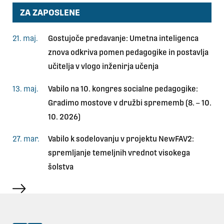
ZA ZAPOSLENE
21. maj.
Gostujoče predavanje: Umetna inteligenca
znova odkriva pomen pedagogike in postavlja
učitelja v vlogo inženirja učenja
13. maj.
Vabilo na 10. kongres socialne pedagogike:
Gradimo mostove v družbi sprememb (8. – 10.
10. 2026)
27. mar.
Vabilo k sodelovanju v projektu NewFAV2:
spremljanje temeljnih vrednot visokega
šolstva
več