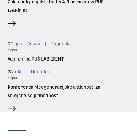
Zaključek projekta Histri 4.0 na razstavi PUŠ
LAB-irint
več
30. jun. - 18. avg.
|
Dogodek
Koper
Vabljeni na PUŠ LAB-IRINT
23. okt.
|
Dogodek
Koper
Konferenca Medgeneracijske aktivnosti za
sr(e)čnejšo prihodnost
več