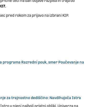
 prične teči na dan objave razpisa in traja do
027.
ec pred rokom za prijavo na izbrani KIP.
kega programa Razredni pouk, smer Poučevanje na
anje za trajnostno dediščino: Navdihujoča Istra
stro v njeni najbolj pristni obliki. Univerza na