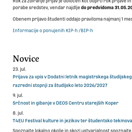
Rok za zbiranje prijav je določen kot odprti rok prijave in
porabe sredstev, vendar najdlje
do predvidoma 31.05.2
Obenem prijavo študenti oddajo praviloma najmanj 1 mes
Informacije o ponujenih KIP-h /BIP-h
Novice
23. jul.
Prijava za vpis v Dodatni letnik magistrskega študijs
razredni stopnji za študijsko leto 2026/2027
9. jul.
Srčnost in gibanje v DEOS Centru starejših Koper
8. jul.
T4EU Festival kulture in jezikov ter študentsko tekmov
Spoznajte lokalno okolje in skozi ustvarjalnost spoznajte I