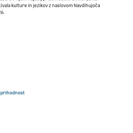
ivala kulture in jezikov z naslovom Navdihujoča
26.
 prihodnost