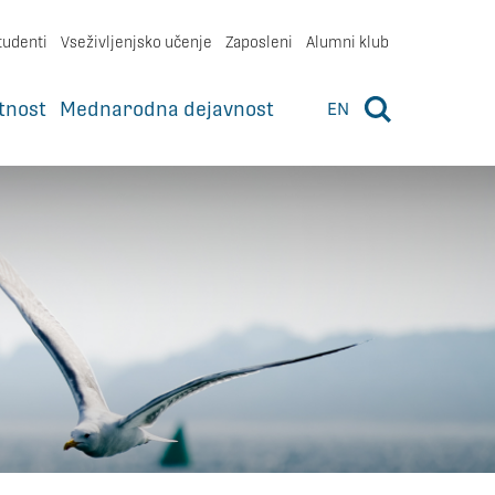
tudenti
Vseživljenjsko učenje
Zaposleni
Alumni klub
tnost
Mednarodna dejavnost
EN