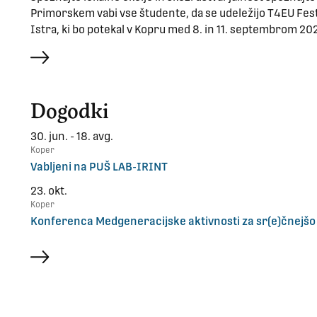
Primorskem vabi vse študente, da se udeležijo T4EU Fest
Istra, ki bo potekal v Kopru med 8. in 11. septembrom 20
več
Dogodki
30. jun. - 18. avg.
Koper
Vabljeni na PUŠ LAB-IRINT
23. okt.
Koper
Konferenca Medgeneracijske aktivnosti za sr(e)čnejšo
več