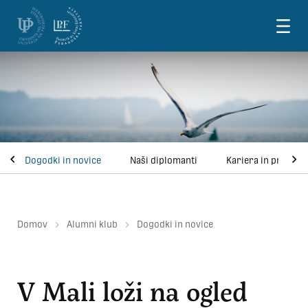
Skoči na vsebino
Dogodki in novice
Naši diplomanti
Kariera in priložno
Domov
Alumni klub
Dogodki in novice
V Mali loži na ogled