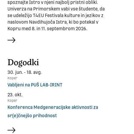
spoznajte Istro v njeni najbolj pristni obliki.
Univerza na Primorskem vabi vse študente, da
se udeležijo T4EU Festivala kulture in jezikov z
naslovom Navdihujoča Istra, ki bo potekal v
Kopru med 8. in 11. septembrom 2026.
več
Dogodki
30. jun. - 18. avg.
Koper
Vabljeni na PUŠ LAB-IRINT
23. okt.
Koper
Konferenca Medgeneracijske aktivnosti za
sr(e)čnejšo prihodnost
več