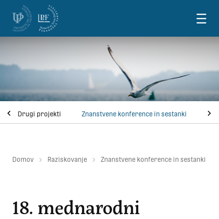
Skoči na vsebino
Drugi projekti
Znanstvene konference in sestanki
Domov
Raziskovanje
Znanstvene konference in sestanki
18. mednarodni