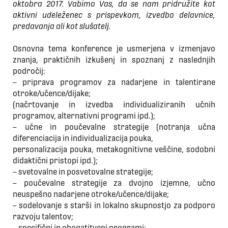
oktobra 2017. Vabimo Vas, da se nam pridružite kot
aktivni udeleženec s prispevkom, izvedbo delavnice,
predavanja ali kot slušatelj.
Osnovna tema konference je usmerjena v izmenjavo
znanja, praktičnih izkušenj in spoznanj z naslednjih
področij:
– priprava programov za nadarjene in talentirane
otroke/učence/dijake;
(načrtovanje in izvedba individualiziranih učnih
programov, alternativni programi ipd.);
– učne in poučevalne strategije (notranja učna
diferenciacija in individualizacija pouka,
personalizacija pouka, metakognitivne veščine, sodobni
didaktični pristopi ipd.);
– svetovalne in posvetovalne strategije;
– poučevalne strategije za dvojno izjemne, učno
neuspešno nadarjene otroke/učence/dijake;
– sodelovanje s starši in lokalno skupnostjo za podporo
razvoju talentov;
– specifični in obogatitveni programi;