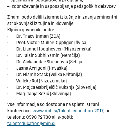
– izobraževanje in usposabljanje pedagoških delavcev.
Z nami bodo delili izjemne izkušnje in znanja eminentni
strokovnjaki iz tujine in Slovenije.
Ključni govorniki bodo:
· Dr. Tracy Inman (ZDA)
· Prof. Victor Muller-Oppliger (Švica)
· Dr. Lianne Hoogheveen (Nizozemska)
· Dr. Taisir Subhi Yamin (Nemčija)
· Dr. Aleksandar Stojanović (Srbija)
· Jasna Arrigoni (Hrvaška)
· Dr. Niamh Stack (Velika Britanija)
· Willeke Rol (Nizozemska)
· Dr. Mojca Gabrijelčič Kukanja (Slovenija)
· Mag. Tanja Bezić (Slovenija)
Vse informacije so dostopne na spletni strani
konference:
www.mib.si/talent-education-2017
, po
telefonu: 0590 72 730 ali e-pošti:
talenteducation@mib.si
.