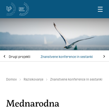
Skoči na vsebino
Drugi projekti
Znanstvene konference in sestanki
Domov
Raziskovanje
Znanstvene konference in sestanki
Mednarodna