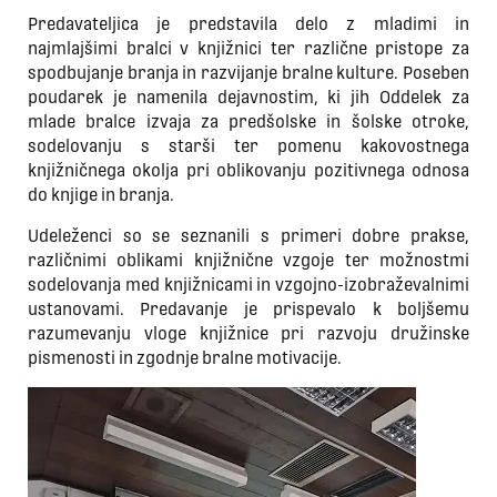
Predavateljica je predstavila delo z mladimi in
najmlajšimi bralci v knjižnici ter različne pristope za
spodbujanje branja in razvijanje bralne kulture. Poseben
poudarek je namenila dejavnostim, ki jih Oddelek za
mlade bralce izvaja za predšolske in šolske otroke,
sodelovanju s starši ter pomenu kakovostnega
knjižničnega okolja pri oblikovanju pozitivnega odnosa
do knjige in branja.
Udeleženci so se seznanili s primeri dobre prakse,
različnimi oblikami knjižnične vzgoje ter možnostmi
sodelovanja med knjižnicami in vzgojno-izobraževalnimi
ustanovami. Predavanje je prispevalo k boljšemu
razumevanju vloge knjižnice pri razvoju družinske
pismenosti in zgodnje bralne motivacije.