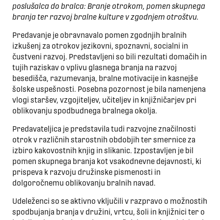
poslušalca do bralca: Branje otrokom, pomen skupnega
branja ter razvoj bralne kulture v zgodnjem otroštvu.
Predavanje je obravnavalo pomen zgodnjih bralnih
izkušenj za otrokov jezikovni, spoznavni, socialni in
čustveni razvoj. Predstavljeni so bili rezultati domačih in
tujih raziskav o vplivu glasnega branja na razvoj
besedišča, razumevanja, bralne motivacije in kasnejše
šolske uspešnosti. Posebna pozornost je bila namenjena
vlogi staršev, vzgojiteljev, učiteljev in knjižničarjev pri
oblikovanju spodbudnega bralnega okolja.
Predavateljica je predstavila tudi razvojne značilnosti
otrok v različnih starostnih obdobjih ter smernice za
izbiro kakovostnih knjig in slikanic. Izpostavljen je bil
pomen skupnega branja kot vsakodnevne dejavnosti, ki
prispeva k razvoju družinske pismenosti in
dolgoročnemu oblikovanju bralnih navad.
Udeleženci so se aktivno vključili v razpravo o možnostih
spodbujanja branja v družini, vrtcu, šoli in knjižnici ter o