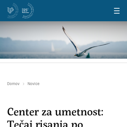
Skoči na vsebino
Domov
Novice
Center za umetnost:
Tečaj risanja po