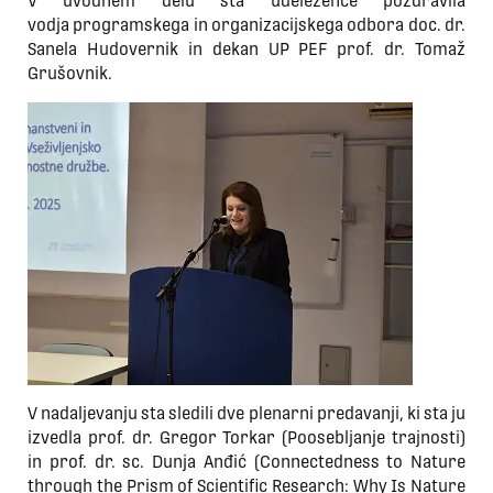
V uvodnem delu sta udeležence pozdravila
vodja programskega in organizacijskega odbora doc. dr.
Sanela Hudovernik in dekan UP PEF prof. dr. Tomaž
Grušovnik.
V nadaljevanju sta sledili dve plenarni predavanji, ki sta ju
izvedla prof. dr. Gregor Torkar (Poosebljanje trajnosti)
in prof. dr. sc. Dunja Anđić (Connectedness to Nature
through the Prism of Scientific Research: Why Is Nature