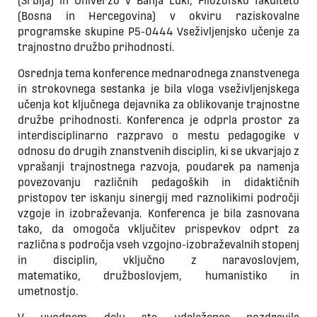
(Srbija) in Univerzo v Banja Luki, Filozofsko fakulteto
(Bosna in Hercegovina) v okviru raziskovalne
programske skupine P5-0444 Vseživljenjsko učenje za
trajnostno družbo prihodnosti.
Osrednja tema konference mednarodnega znanstvenega
in strokovnega sestanka je bila vloga vseživljenjskega
učenja kot ključnega dejavnika za oblikovanje trajnostne
družbe prihodnosti. Konferenca je odprla prostor za
interdisciplinarno razpravo o mestu pedagogike v
odnosu do drugih znanstvenih disciplin, ki se ukvarjajo z
vprašanji trajnostnega razvoja, poudarek pa namenja
povezovanju različnih pedagoških in didaktičnih
pristopov ter iskanju sinergij med raznolikimi področji
vzgoje in izobraževanja. Konferenca je bila zasnovana
tako, da omogoča vključitev prispevkov odprt za
različna s področja vseh vzgojno-izobraževalnih stopenj
in disciplin, vključno z naravoslovjem,
matematiko, družboslovjem, humanistiko in
umetnostjo.