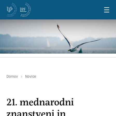
Skoči na vsebino
Domov
Novice
21. mednarodni
znanstveni in