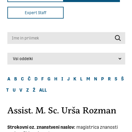
Expert Staff
Ime in priimek
A
B
C
Č
D
F
G
H
I
J
K
L
M
N
P
R
S
Š
T
U
V
Z
Ž
ALL
Assist. M. Sc. Urša Rozman
Strokovni oz. znanstveni naslov:
magistrica znanosti