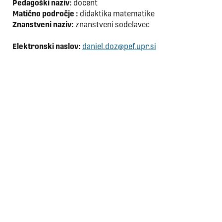
Pedagoški naziv:
docent
Matično področje :
didaktika matematike
Znanstveni naziv:
znanstveni sodelavec
Elektronski naslov:
daniel.doz@pef.upr.si