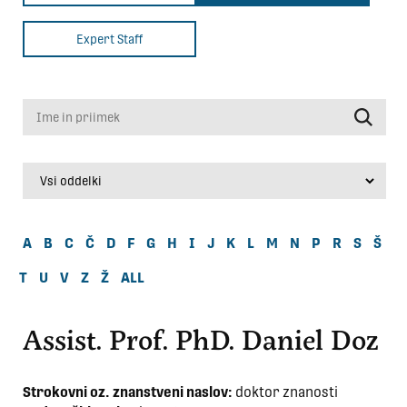
Expert Staff
Ime in priimek
A
B
C
Č
D
F
G
H
I
J
K
L
M
N
P
R
S
Š
T
U
V
Z
Ž
ALL
Assist. Prof. PhD. Daniel Doz
Strokovni oz. znanstveni naslov:
doktor znanosti