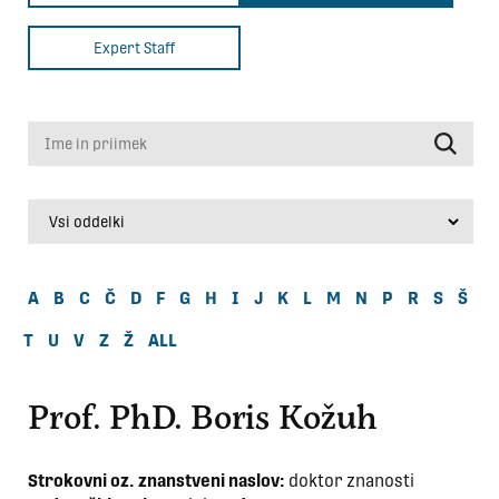
Expert Staff
Ime in priimek
A
B
C
Č
D
F
G
H
I
J
K
L
M
N
P
R
S
Š
T
U
V
Z
Ž
ALL
Prof. PhD. Boris Kožuh
Strokovni oz. znanstveni naslov:
doktor znanosti