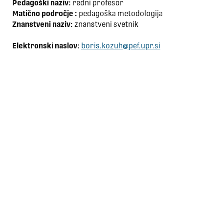
Pedagoški naziv:
redni profesor
Matično področje :
pedagoška metodologija
Znanstveni naziv:
znanstveni svetnik
Elektronski naslov:
boris.kozuh@pef.upr.si